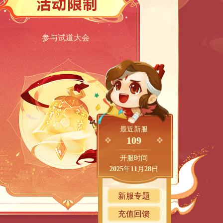
参与试道大会
最近新服
109
开服时间
2025
年
11
月
28
日
新服专题
充值回馈