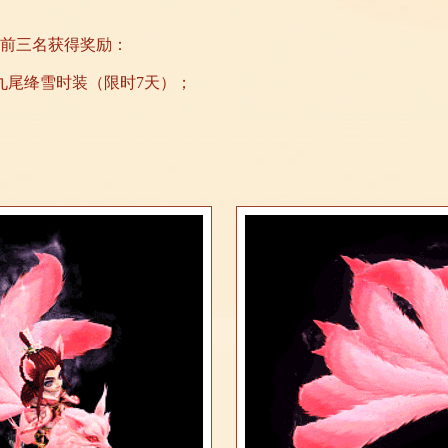
前三名获得奖励：
+九尾绛雪时装（限时7天）；