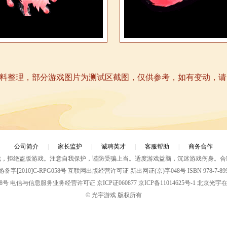
料整理，部分游戏图片为测试区截图，仅供参考，如有变动，请
公司简介
|
家长监护
|
诚聘英才
|
客服帮助
|
商务合作
戏，拒绝盗版游戏。注意自我保护，谨防受骗上当。适度游戏益脑，沉迷游戏伤身。合
备字[2010]C-RPG058号 互联网出版经营许可证 新出网证(京)字048号 ISBN 978-7-8998
28号
电信与信息服务业务经营许可证 京ICP证060877
京ICP备11014625号-1
北京光宇
© 光宇游戏 版权所有