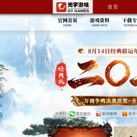
首页
论坛
奇宝斋
新闻中心
游戏特色
游戏下
活动专区
门派角色
补丁下
你提我改
新手指引
官方视
游戏音
游戏表
精彩壁
分享到：
官方微信
新浪微博
新手