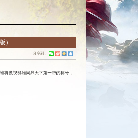
通版）
分享到：
谁将傲视群雄问鼎天下第一帮的称号，