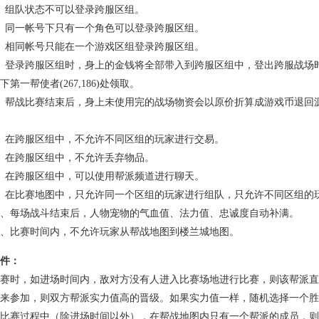
组队状态不可以登录跨服区组。
同一帐号下只有一个角色可以登录跨服区组。
相同帐号只能在一个游戏区组登录跨服区组。
登录跨服区组时，身上的金钱将全部带入到跨服区组中，登出跨服战场时
下第一帮使者(267,186)处领取。
战比赛结束后，身上未使用完的战场物资会以原价折算成游戏币退回源区组，
在跨服区组中，不允许不同区组的玩家进行交易。
在跨服区组中，不允许丢弃物品。
在跨服区组中，可以使用帮派频道进行聊天。
在比赛地图中，只允许同一个区组的玩家进行组队，只允许不同区组的玩
、每场战斗结束后，人物宠物的气血值、法力值、忠诚度自动补满。
、比赛时间内，不允许玩家从帮战地图到楼兰城地图。
件：
时，如进场时间内，敌对方没有人进入比赛场地进行比赛，则该帮派直
来参加，则双方帮派实力值高的晋级。如果实力值一样，随机选择一个胜
赛过程中（除进场时间以外），在帮战地图内只有一个帮派的成员，则