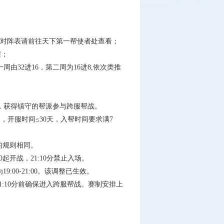
对阵表请前往天下第一帮使者处查看；
程；
32进16，第二周为16进8,依次类推
。
，获得镇守的帮派参与跨服帮战。
，开服时间≤30天，入帮时间要求满7
的规则相同。
00起开战，21:10分禁止入场。
:00-21:00。该调整已生效。
1:10分前确保进入跨服帮战。赛制安排上