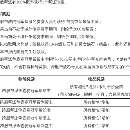
派有100%概率获得1个帮派珍宝。
军奖励
服帮战的冠军帮派的参赛人员将获得 帮贡或荣耀值奖励：
前不处于域外争霸赛季期间，则给予2000点帮贡；
前处于域外争霸赛季期间，则给予1000点荣耀值。
以抽取两次奖励，随机获得10-14级妖石和超级女娲石（赠品），此外
本帮派的账房先生处领取。
派争霸赛冠军帮帮主/副帮主/长老/堂主/副堂主/帮众的称号，奖励称
3次的，不会获得称号奖励。跨服帮战称号只在本届跨服帮战结束后的1
称号奖励
物品奖励
所有相性5增加+限时十阶坐骑
跨服帮派争霸赛冠军帮帮主
（同人物等级，限时一个月，含风灵丸效
跨服帮派争霸赛冠军帮副帮主
所有相性4增加
跨服帮派争霸赛冠军帮长老
所有相性3增加
跨服帮派争霸赛冠军帮堂主
所有相性2增加
跨服帮派争霸赛冠军帮副堂主
所有相性2增加