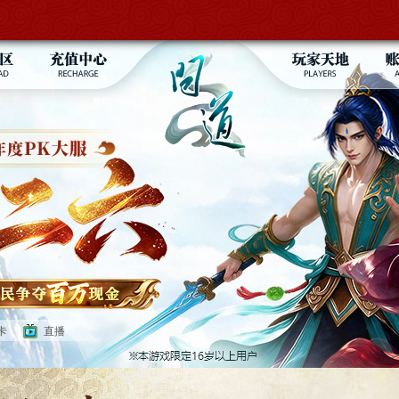
载
快速充值
玩家排行
载
银行购卡
视频专区
频
充值活动
秀图专区
乐
玩家酷照
情
中州争霸
纸
跨服联赛
跨服帮战
跨服试道
卡
直播