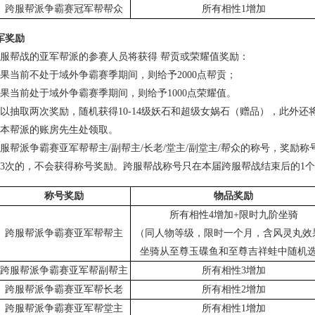
跨服帮派争霸赛冠军帮帮众
所有相性1增加
军奖励
服帮战的亚军帮派的参赛人员将获得 帮贡或荣耀值奖励：
前不处于域外争霸赛季期间，则给予2000点帮贡；
前处于域外争霸赛季期间，则给予1000点荣耀值。
以抽取两次奖励，随机获得10-14级妖石和超级女娲石（赠品），此外
本帮派的账房先生处领取。
派争霸赛亚军帮帮主/副帮主/长老/堂主/副堂主/帮众的称号，奖励称
3次的，不会获得称号奖励。跨服帮战称号只在本届跨服帮战结束后的1
称号奖励
物品奖励
所有相性4增加+限时九阶坐骑
跨服帮派争霸赛亚军帮帮主
（同人物等级，限时一个月，含风灵丸效
坐骑从至尊玉碟鱼和至尊吉祥蛙中随机
跨服帮派争霸赛亚军帮副帮主
所有相性3增加
跨服帮派争霸赛亚军帮长老
所有相性2增加
跨服帮派争霸赛亚军帮堂主
所有相性1增加