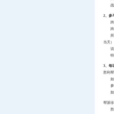
战斗平
2、参
跨服帮
跨服帮
所有
当天）
说明
特别
3、每
胜利帮
如果
参战玩
如果
帮派珍
胜利帮