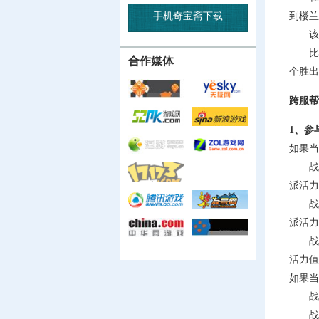
手机奇宝斋下载
到楼兰城
该规
比赛
合作媒体
个胜出
跨服帮
1、参
如果当
战斗胜
派活力
战斗失
派活力
战斗平
活力值
如果当
战斗胜
战斗