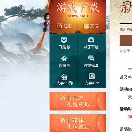
您所在
发表于：2
古城
谁又将
活动N
天墉城
活动时
2
参战区