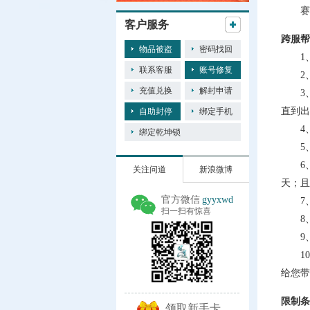
赛事
客户服务
跨服帮
物品被盗
密码找回
1、
联系客服
账号修复
2、每
充值兑换
解封申请
3、跨
直到出
自助封停
绑定手机
4、
绑定乾坤锁
5、
6、参
关注问道
新浪微博
天；且
官方微信
gyyxwd
7、
扫一扫有惊喜
8、跨
9、帮
10、
给您带
限制条
领取新手卡