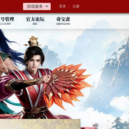
游戏服务
登录
|
注册
注册账号
问道论坛
手机认证
腾讯微博
安全中心
新浪微博
被盗找回
新浪博客
账号修复
密码找回
乾坤锁