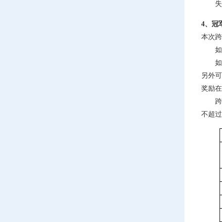
失败帮
4、冠
本次跨
如果当
如果当
另外可
奖励在
跨服帮
不超过