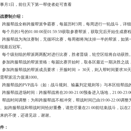
月1日，前往天下第一帮使者处可查看
战赛制介绍：
跨服帮战全称跨服帮派争霸赛，每届历时3周，每周进行一轮战斗，详细
个月的1号的01:00:00至01:59:59获取参赛帮派，获取完后开始生成赛
服帮战为淘汰赛制，无循环比赛，每周都将淘汰掉一半的帮派，如第一周由
现最后冠军。
每个级别组的帮派两两配对进行比赛，胜者晋级，轮空区组将自动获胜
参加跨服帮战的帮派资格：每届比赛开始时，取各区最近一期决胜之战
加跨服帮战的帮派成员要求：开服时间 ＞ 30天，则入帮时间要求30天
需帮派活力值满1000。
跨服帮战的PVP战斗（如：战斗规则、输赢判定规则等）与本区组帮战
服帮战进场时间：跨服帮战将在20:00-21:00预备进入场地，21:00-23:
战时间调整：为和跨服帮战不相冲突，帮战时间已由19:00-22:00调整为19
如跨服帮战和帮战时间恰好重叠，请您尽量在21:00前结束战斗，以在2
来的不便，还请见谅，谢谢。
件：